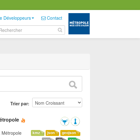
e Développeurs
Contact
Trier par
étropole
a Métropole
kmz
json
geojson