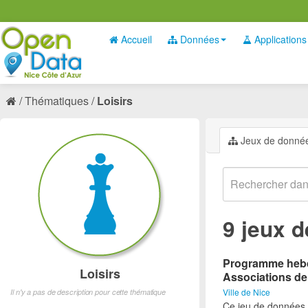
Accueil
Données
Applications
Thématiques
Loisirs
Jeux de donné
9 jeux 
Programme hebdo
Loisirs
Associations de
Ville de Nice
Il n'y a pas de description pour cette thématique
Ce jeu de données