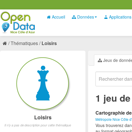
Accueil
Données
Applications
Thématiques
Loisirs
Jeux de donné
1 jeu d
Cartographie de
Loisirs
Métropole Nice Côte d
Vous trouverez dan
Il n'y a pas de description pour cette thématique
au format géograph