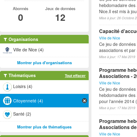
hebdomadaire des a
Abonnés
Jeux de données
Nice.Il est mis à j
0
12
Mise à jour: 26 Octobre 
Capacité d'accue
Ville de Nice
Organisations
Ce jeu de données 
Ville de Nice (4)
associations et par 
Mise à jour: 17 Mai 2019
Montrer plus d'organisations
Programme hebd
Thématiques
Associations - 
Tout effacer
Ville de Nice
Loisirs (4)
Ce jeu de données
hebdomadaire des a
Citoyenneté (4)
pour l'année 2014 (à
Mise à jour: 17 Mai 2019
Santé (2)
Programme hebdo
Associations de
Montrer plus de thématiques
Ville de Nice