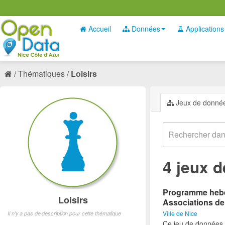
Accueil
Données
Applications
Thématiques
Loisirs
Jeux de donné
4 jeux 
Programme hebdo
Loisirs
Associations de
Ville de Nice
Il n'y a pas de description pour cette thématique
Ce jeu de données