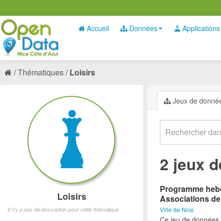
Accueil
Données
Applications
Thématiques
Loisirs
Jeux de donné
2 jeux 
Programme hebdo
Loisirs
Associations de
Ville de Nice
Il n'y a pas de description pour cette thématique
Ce jeu de données