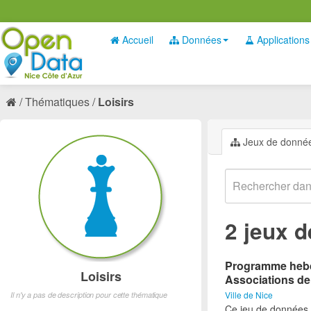
Accueil
Données
Applications
Thématiques
Loisirs
Jeux de donné
2 jeux 
Programme hebdo
Loisirs
Associations de
Ville de Nice
Il n'y a pas de description pour cette thématique
Ce jeu de données