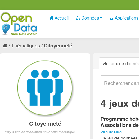
Accueil
Données
Applications
Thématiques
Citoyenneté
Jeux de donné
4 jeux 
Programme hebdo
Citoyenneté
Associations de
Ville de Nice
Il n'y a pas de description pour cette thématique
Ce jeu de données