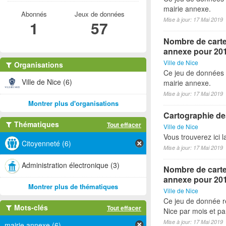
mairie annexe.
Abonnés
Jeux de données
Mise à jour: 17 Mai 2019
1
57
Nombre de cartes
annexe pour 20
Ville de Nice
Organisations
Ce jeu de données 
Ville de Nice (6)
mairie annexe.
Mise à jour: 17 Mai 2019
Montrer plus d'organisations
Cartographie des
Thématiques
Tout effacer
Ville de Nice
Vous trouverez ici 
Citoyenneté (6)
Mise à jour: 17 Mai 2019
Administration électronique (3)
Nombre de cartes
annexe pour 20
Montrer plus de thématiques
Ville de Nice
Ce jeu de donnée re
Mots-clés
Tout effacer
Nice par mois et p
Mise à jour: 17 Mai 2019
mairie annexe (6)