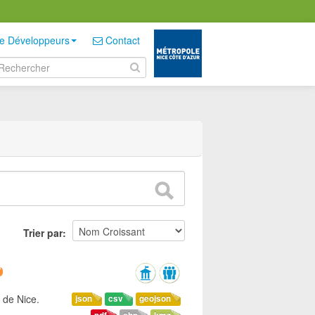
e Développeurs
Contact
Trier par
 de Nice.
json
csv
geojson