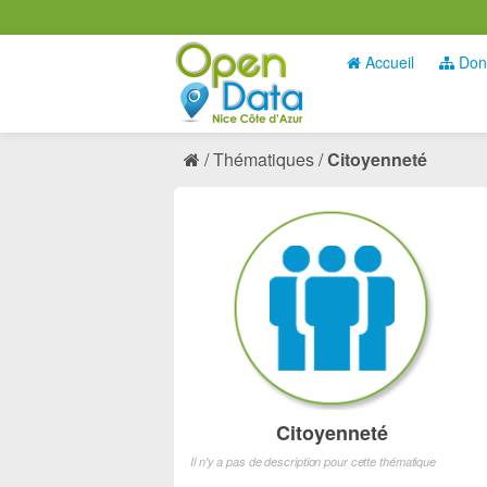
Accueil
Don
Thématiques
Citoyenneté
Citoyenneté
Il n'y a pas de description pour cette thématique