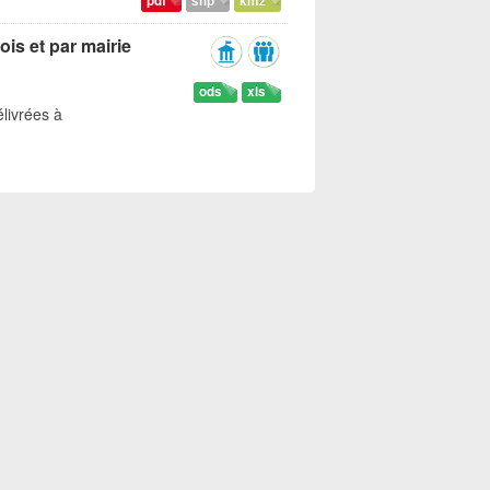
pdf
shp
kmz
ois et par mairie
ods
xls
livrées à