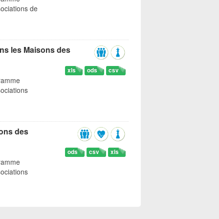
ociations de
ns les Maisons des
xls
ods
csv
gramme
ociations
sons des
ods
csv
xls
gramme
ociations