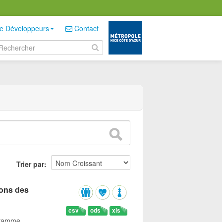
e Développeurs
Contact
Trier par
sons des
csv
ods
xls
gramme