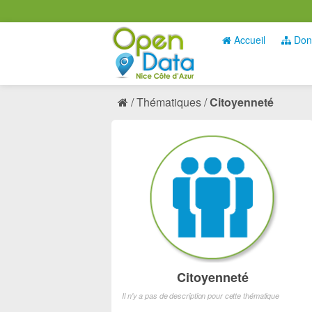
Accueil
Don
Thématiques
Citoyenneté
Citoyenneté
Il n'y a pas de description pour cette thématique