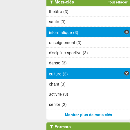
Mots-clés
Tout effacer
théâtre (3)
santé (3)
informatique (3)
enseignement (3)
discipline sportive (3)
danse (3)
culture (3)
chant (3)
activité (3)
senior (2)
Montrer plus de mots-clés
Formats