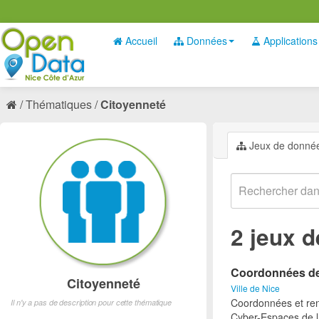
Accueil
Données
Applications
Thématiques
Citoyenneté
Jeux de donné
2 jeux 
Coordonnées des
Citoyenneté
Ville de Nice
Coordonnées et ren
Il n'y a pas de description pour cette thématique
Cyber-Espaces de la