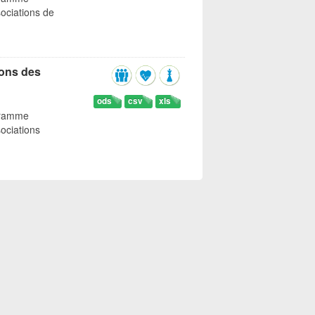
ociations de
sons des
ods
csv
xls
gramme
ociations