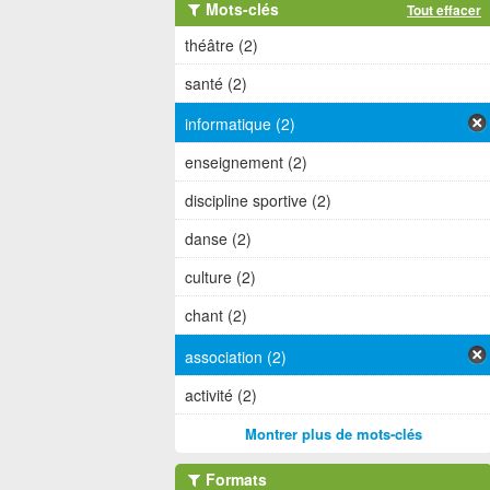
Mots-clés
Tout effacer
théâtre (2)
santé (2)
informatique (2)
enseignement (2)
discipline sportive (2)
danse (2)
culture (2)
chant (2)
association (2)
activité (2)
Montrer plus de mots-clés
Formats