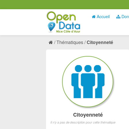
Accueil
Don
Thématiques
Citoyenneté
Citoyenneté
Il n'y a pas de description pour cette thématique