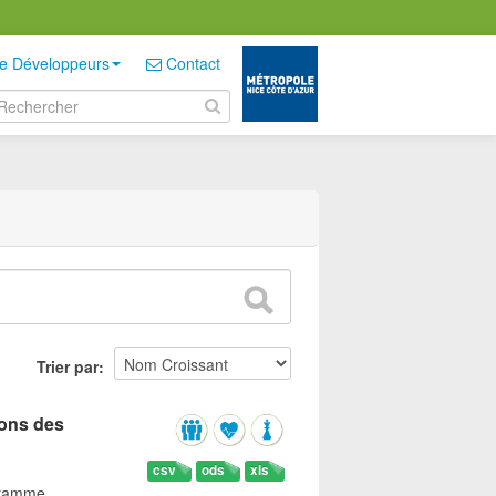
e Développeurs
Contact
Trier par
sons des
csv
ods
xls
gramme