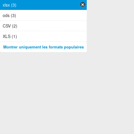
xlsx (3)
ods (3)
CSV (2)
XLS (1)
Montrer uniquement les formats populaires