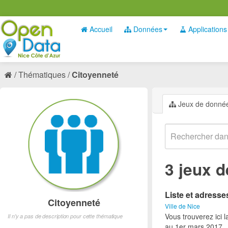
Accueil
Données
Applications
Thématiques
Citoyenneté
Jeux de donné
3 jeux 
Liste et adress
Citoyenneté
Ville de Nice
Vous trouverez ici 
Il n'y a pas de description pour cette thématique
au 1er mars 2017.