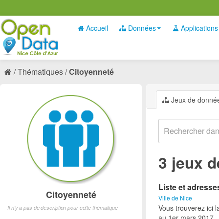
Accueil
Données
Applications
Thématiques
Citoyenneté
Jeux de donné
3 jeux 
Liste et adress
Citoyenneté
Ville de Nice
Vous trouverez ici 
Il n'y a pas de description pour cette thématique
au 1er mars 2017.