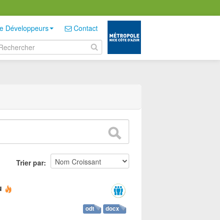
e Développeurs
Contact
Trier par
u
odt
docx