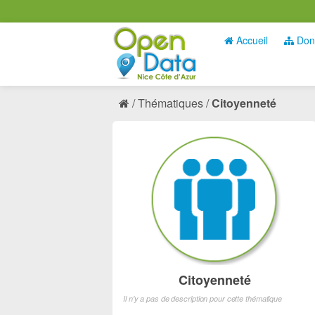
Accueil
Don
Thématiques
Citoyenneté
Citoyenneté
Il n'y a pas de description pour cette thématique