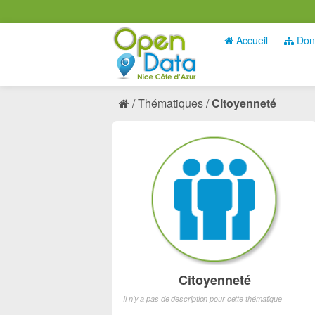
Accueil
Don
Thématiques
Citoyenneté
Citoyenneté
Il n'y a pas de description pour cette thématique