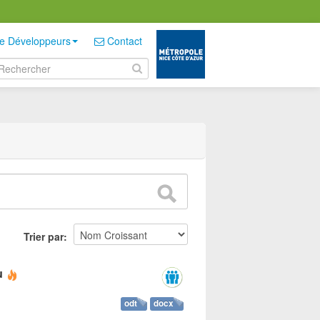
e Développeurs
Contact
Trier par
u
odt
docx