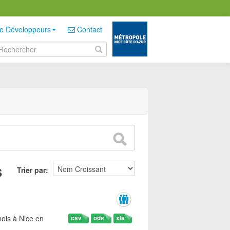
e Développeurs
Contact
s
Trier par
ois à Nice en
csv
ods
xls