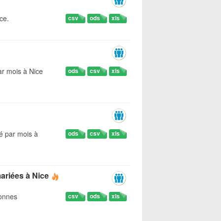
ce.
csv
ods
xls
r mois à Nice
ods
csv
xls
é par mois à
ods
csv
xls
ariées à Nice
sonnes
csv
ods
xls