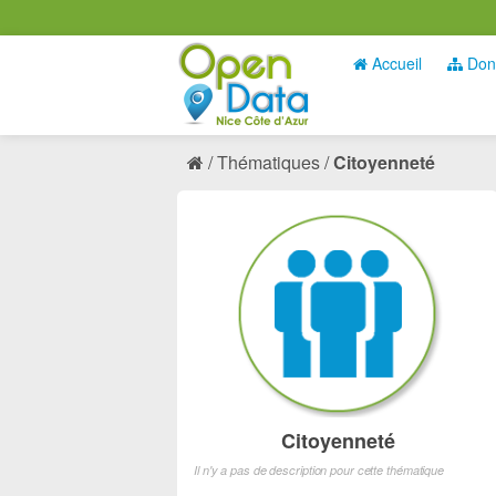
Accueil
Don
Thématiques
Citoyenneté
Citoyenneté
Il n'y a pas de description pour cette thématique