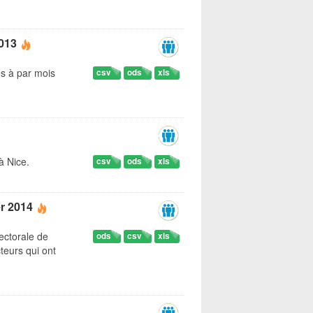
013
s à par mois
csv
ods
xls
à Nice.
csv
ods
xls
er 2014
lectorale de
ods
csv
xls
cteurs qui ont