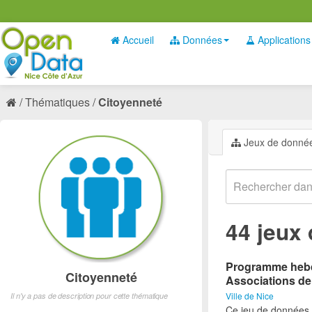
Accueil
Données
Applications
Thématiques
Citoyenneté
Jeux de donné
44 jeux
Programme hebdo
Citoyenneté
Associations de
Ville de Nice
Il n'y a pas de description pour cette thématique
Ce jeu de données