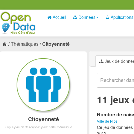
Accueil
Données
Applications
Thématiques
Citoyenneté
Jeux de donné
11 jeux
Nombre de naiss
Citoyenneté
Ville de Nice
Ce jeu de données 
Il n'y a pas de description pour cette thématique
2013.