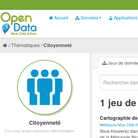
Accueil
Données
Applications
Thématiques
Citoyenneté
Jeux de donné
1 jeu d
Cartographie de
Citoyenneté
Métropole Nice Côte d
Vous trouverez dan
Il n'y a pas de description pour cette thématique
de la Métropole Nic