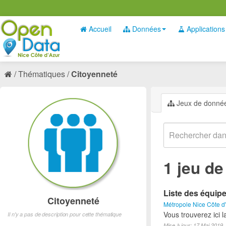
Accueil
Données
Applications
Thématiques
Citoyenneté
Jeux de donné
1 jeu d
Liste des équipem
Citoyenneté
Métropole Nice Côte d
Vous trouverez ici 
Il n'y a pas de description pour cette thématique
Mise à jour: 17 Mai 2019