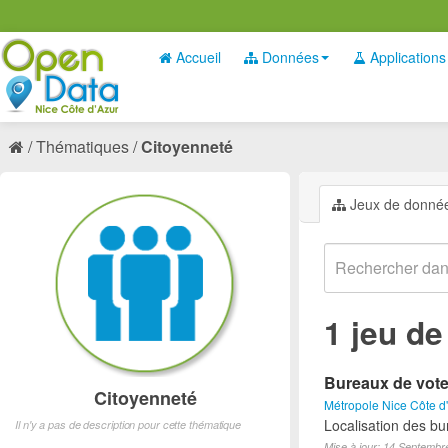
Accueil
Données
Applications
Thématiques
Citoyenneté
Jeux de donné
1 jeu d
Bureaux de vote 
Citoyenneté
Métropole Nice Côte d
Localisation des bu
Il n'y a pas de description pour cette thématique
Mise à jour: 14 Septembr