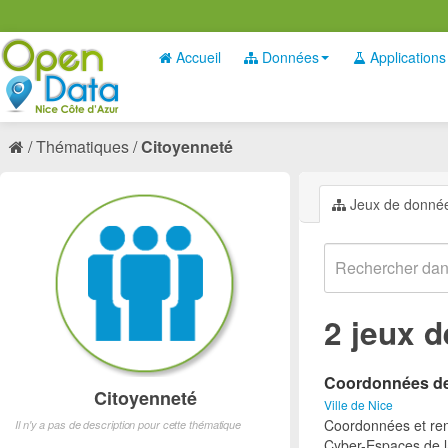
Accueil
Données
Applications
Thématiques
Citoyenneté
Jeux de donné
2 jeux 
Coordonnées des
Citoyenneté
Ville de Nice
Coordonnées et ren
Il n'y a pas de description pour cette thématique
Cyber-Espaces de la