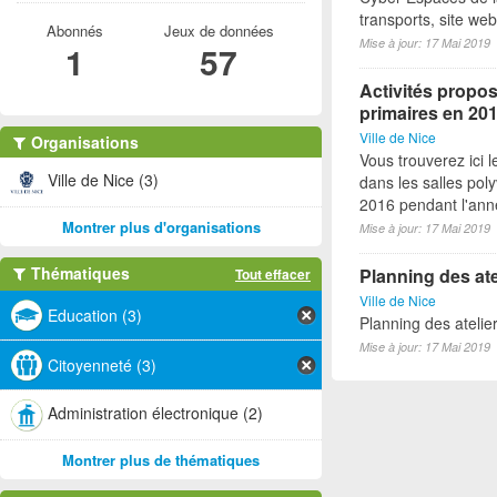
transports, site we
Abonnés
Jeux de données
Mise à jour: 17 Mai 2019
1
57
Activités propos
primaires en 20
Ville de Nice
Organisations
Vous trouverez ici l
Ville de Nice (3)
dans les salles pol
2016 pendant l'anné
Montrer plus d'organisations
Mise à jour: 17 Mai 2019
Thématiques
Planning des ate
Tout effacer
Ville de Nice
Education (3)
Planning des atelie
Mise à jour: 17 Mai 2019
Citoyenneté (3)
Administration électronique (2)
Montrer plus de thématiques