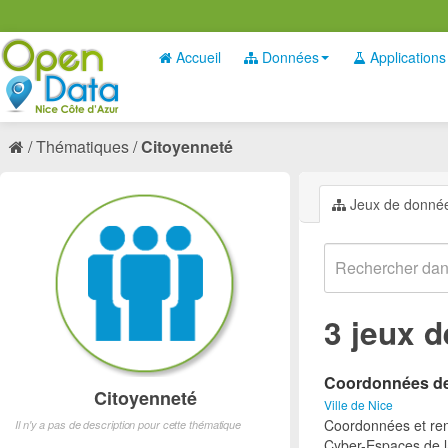
Accueil
Données
Applications
Thématiques
Citoyenneté
Jeux de donné
3 jeux 
Coordonnées des
Citoyenneté
Ville de Nice
Coordonnées et ren
Il n'y a pas de description pour cette thématique
Cyber-Espaces de la