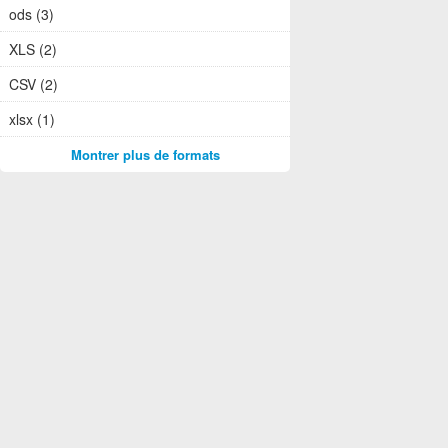
ods (3)
XLS (2)
CSV (2)
xlsx (1)
Montrer plus de formats