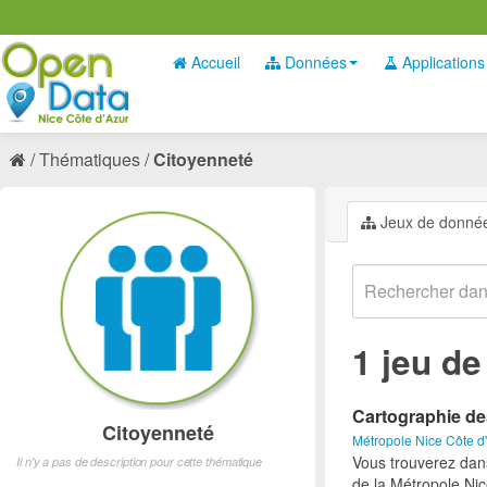
Accueil
Données
Applications
Thématiques
Citoyenneté
Jeux de donné
1 jeu d
Cartographie de
Citoyenneté
Métropole Nice Côte d
Vous trouverez dan
Il n'y a pas de description pour cette thématique
de la Métropole Nic