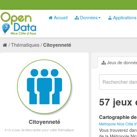
Accueil
Données
Applications
Thématiques
Citoyenneté
Jeux de donné
57 jeux
Cartographie de
Citoyenneté
Métropole Nice Côte d
Vous trouverez dan
Il n'y a pas de description pour cette thématique
de la Métropole Nic