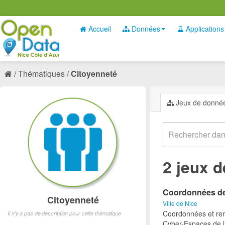
Accueil
Données
Applications
Thématiques
Citoyenneté
Jeux de donné
2 jeux 
Coordonnées des
Citoyenneté
Ville de Nice
Coordonnées et ren
Il n'y a pas de description pour cette thématique
Cyber-Espaces de la