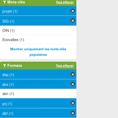
Mots-clés
Tout effacer
projet (1)
SIG (1)
OIN (1)
Ecovallee (1)
Montrer uniquement les mots-clés
populaires
Formats
Tout effacer
shp (1)
sbx (1)
sbn (1)
prj (1)
dbf (1)