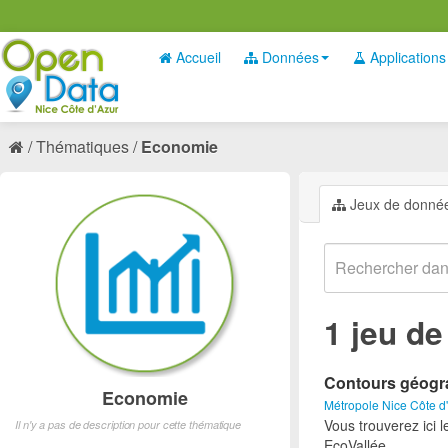
Accueil
Données
Applications
Thématiques
Economie
Jeux de donné
1 jeu d
Contours géogra
Economie
Métropole Nice Côte d
Vous trouverez ici 
Il n'y a pas de description pour cette thématique
EcoVallée.