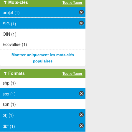
Mots-clés
Tout effacer
projet (1)
SIG (1)
OIN (1)
Ecovallee (1)
Montrer uniquement les mots-clés
populaires
Formats
Tout effacer
shp (1)
sbx (1)
sbn (1)
prj (1)
dbf (1)