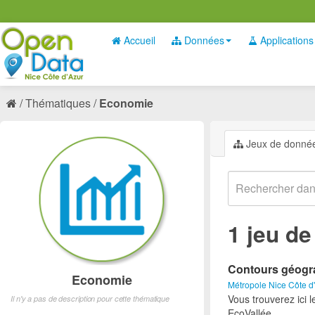
Accueil
Données
Applications
Thématiques
Economie
Jeux de donné
1 jeu d
Contours géogra
Economie
Métropole Nice Côte d
Vous trouverez ici 
Il n'y a pas de description pour cette thématique
EcoVallée.