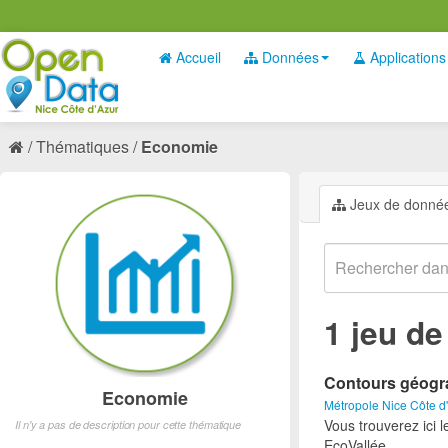
Accueil
Données
Applications
Thématiques
Economie
Jeux de donné
1 jeu d
Contours géogra
Economie
Métropole Nice Côte d
Vous trouverez ici 
Il n'y a pas de description pour cette thématique
EcoVallée.