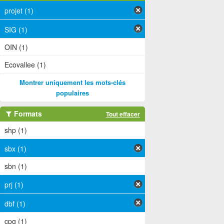
projet (1)
SIG (1)
OIN (1)
Ecovallee (1)
Montrer uniquement les mots-clés
populaires
Formats
Tout effacer
shp (1)
sbx (1)
sbn (1)
prj (1)
dbf (1)
cpg (1)