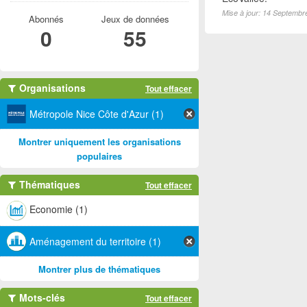
Mise à jour: 14 Septembr
Abonnés
Jeux de données
0
55
Organisations
Tout effacer
Métropole Nice Côte d'Azur (1)
Montrer uniquement les organisations
populaires
Thématiques
Tout effacer
Economie (1)
Aménagement du territoire (1)
Montrer plus de thématiques
Mots-clés
Tout effacer