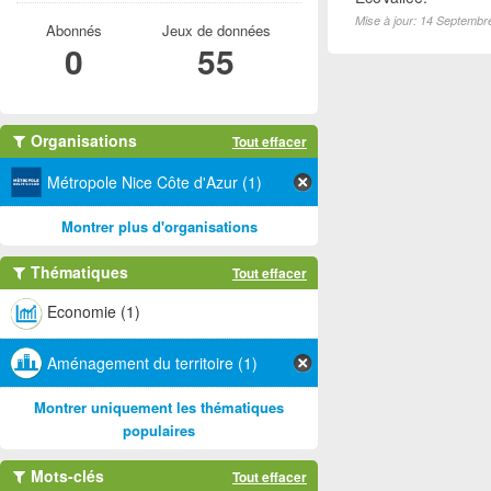
Mise à jour: 14 Septembr
Abonnés
Jeux de données
0
55
Organisations
Tout effacer
Métropole Nice Côte d'Azur (1)
Montrer plus d'organisations
Thématiques
Tout effacer
Economie (1)
Aménagement du territoire (1)
Montrer uniquement les thématiques
populaires
Mots-clés
Tout effacer