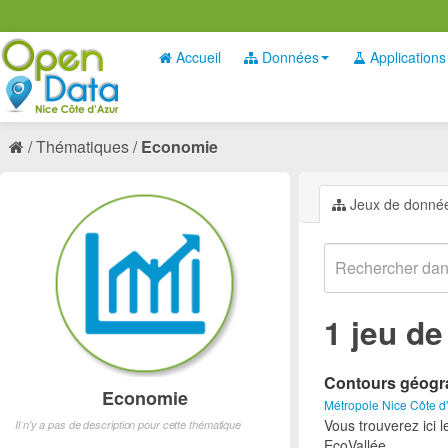
Accueil
Données
Applications
Thématiques
Economie
Jeux de donné
1 jeu d
Contours géogra
Economie
Métropole Nice Côte d
Vous trouverez ici 
Il n'y a pas de description pour cette thématique
EcoVallée.