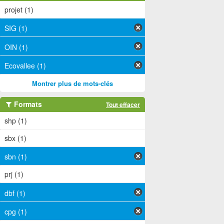
projet (1)
SIG (1)
OIN (1)
Ecovallee (1)
Montrer plus de mots-clés
Formats
Tout effacer
shp (1)
sbx (1)
sbn (1)
prj (1)
dbf (1)
cpg (1)