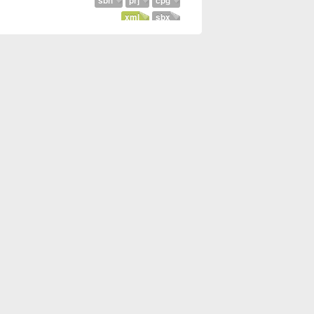
sbn
prj
cpg
xml
sbx