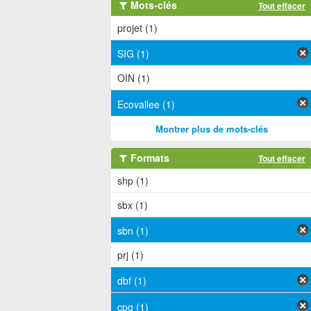
Mots-clés
Tout effacer
projet (1)
SIG (1)
OIN (1)
Ecovallee (1)
Montrer plus de mots-clés
Formats
Tout effacer
shp (1)
sbx (1)
sbn (1)
prj (1)
dbf (1)
cpg (1)