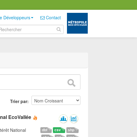
e Développeurs
Contact
Trier par
onal EcoVallée
térêt National
dbf
csv
shp