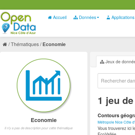
Accueil
Données
Applications
Thématiques
Economie
Jeux de donné
1 jeu d
Contours géogra
Economie
Métropole Nice Côte d
Vous trouverez ici 
Il n'y a pas de description pour cette thématique
EcoVallée.