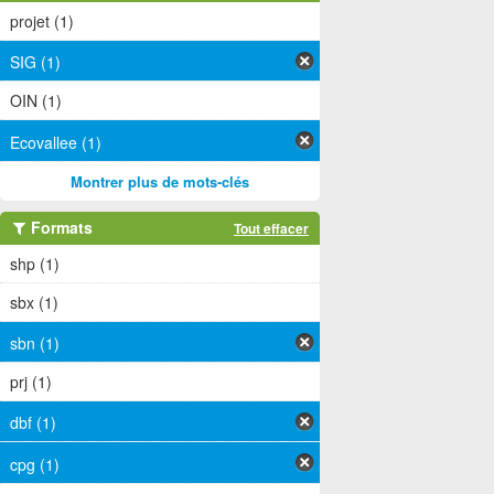
projet (1)
SIG (1)
OIN (1)
Ecovallee (1)
Montrer plus de mots-clés
Formats
Tout effacer
shp (1)
sbx (1)
sbn (1)
prj (1)
dbf (1)
cpg (1)