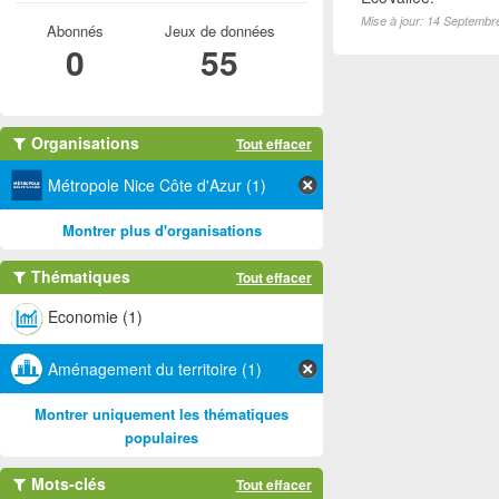
Mise à jour: 14 Septembr
Abonnés
Jeux de données
0
55
Organisations
Tout effacer
Métropole Nice Côte d'Azur (1)
Montrer plus d'organisations
Thématiques
Tout effacer
Economie (1)
Aménagement du territoire (1)
Montrer uniquement les thématiques
populaires
Mots-clés
Tout effacer