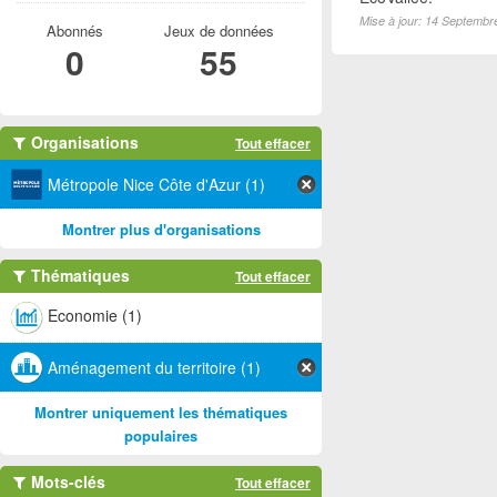
Mise à jour: 14 Septembr
Abonnés
Jeux de données
0
55
Organisations
Tout effacer
Métropole Nice Côte d'Azur (1)
Montrer plus d'organisations
Thématiques
Tout effacer
Economie (1)
Aménagement du territoire (1)
Montrer uniquement les thématiques
populaires
Mots-clés
Tout effacer