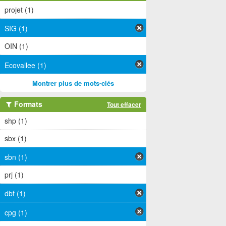
projet (1)
SIG (1)
OIN (1)
Ecovallee (1)
Montrer plus de mots-clés
Formats
Tout effacer
shp (1)
sbx (1)
sbn (1)
prj (1)
dbf (1)
cpg (1)