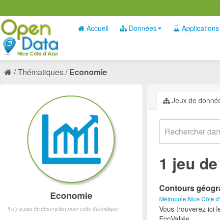
Accueil
Données
Applications
Thématiques
Economie
Jeux de donné
1 jeu d
Contours géogra
Economie
Métropole Nice Côte d
Vous trouverez ici 
Il n'y a pas de description pour cette thématique
EcoVallée.