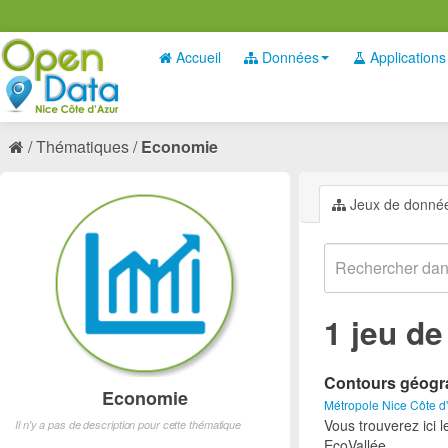
Accueil
Données
Applications
Thématiques
Economie
Jeux de donné
1 jeu d
Contours géogra
Economie
Métropole Nice Côte d
Vous trouverez ici 
Il n'y a pas de description pour cette thématique
EcoVallée.