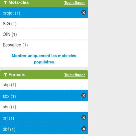
Mots-clés
Tout effacer
projet (1)
SIG (1)
OIN (1)
Ecovallee (1)
Montrer uniquement les mots-clés
populaires
Formats
Tout effacer
shp (1)
sbx (1)
sbn (1)
prj (1)
dbf (1)