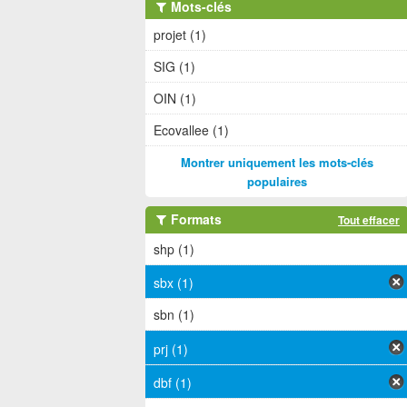
Mots-clés
projet (1)
SIG (1)
OIN (1)
Ecovallee (1)
Montrer uniquement les mots-clés
populaires
Formats
Tout effacer
shp (1)
sbx (1)
sbn (1)
prj (1)
dbf (1)