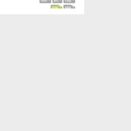
sbn
prj
cpg
xml
sbx