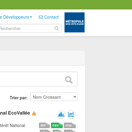
e Développeurs
Contact
Trier par
onal EcoVallée
térêt National
dbf
csv
shp