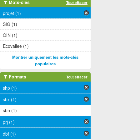
Mots-clés
Tout effacer
projet (1)
SIG (1)
OIN (1)
Ecovallee (1)
Montrer uniquement les mots-clés
populaires
Formats
Tout effacer
shp (1)
sbx (1)
sbn (1)
prj (1)
dbf (1)