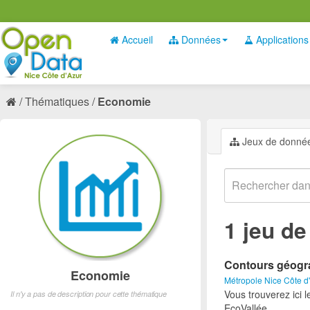
Accueil
Données
Applications
Thématiques
Economie
Jeux de donné
1 jeu d
Contours géogra
Economie
Métropole Nice Côte d
Vous trouverez ici 
Il n'y a pas de description pour cette thématique
EcoVallée.