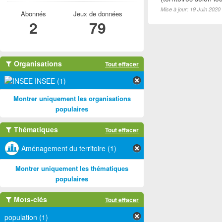
Mise à jour: 19 Juin 2020
Abonnés
Jeux de données
2
79
Organisations
Tout effacer
INSEE (1)
Montrer uniquement les organisations
populaires
Thématiques
Tout effacer
Aménagement du territoire (1)
Montrer uniquement les thématiques
populaires
Mots-clés
Tout effacer
population (1)