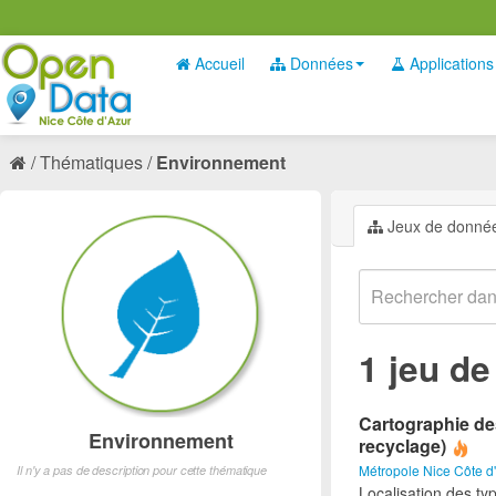
Accueil
Données
Applications
Thématiques
Environnement
Jeux de donné
1 jeu d
Cartographie des
Environnement
recyclage)
Métropole Nice Côte d
Il n'y a pas de description pour cette thématique
Localisation des ty