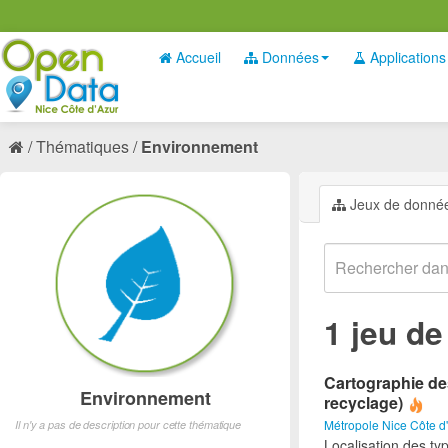
Accueil
Données
Applications
Thématiques
Environnement
Jeux de donné
1 jeu d
Cartographie des
Environnement
recyclage)
Métropole Nice Côte d
Il n'y a pas de description pour cette thématique
Localisation des ty