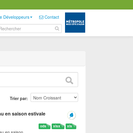
e Développeurs
Contact
Trier par
u en saison estivale
ods
xlsx
xls
eau en saison