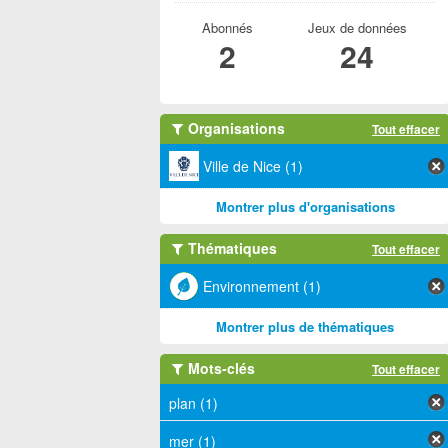
Abonnés
Jeux de données
2
24
Organisations
Tout effacer
Ville de Nice (1)
Montrer plus d'organisations
Thématiques
Tout effacer
Environnement (1)
Montrer plus de thématiques
Mots-clés
Tout effacer
plan (1)
mer (1)