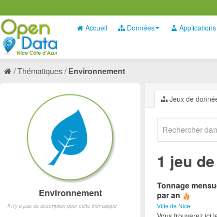
Accueil
Données
Applications
Thématiques
Environnement
Jeux de donné
1 jeu d
Tonnage mensuel 
Environnement
par an
Ville de Nice
Il n'y a pas de description pour cette thématique
Vous trouverez ici 