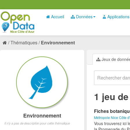
Accueil
Données
Applications
Thématiques
Environnement
Jeux de donné
1 jeu d
Fiches botaniq
Environnement
Métropole Nice Côte d
Vous trouverez ici 
Il n'y a pas de description pour cette thématique
la Promenade du Pa