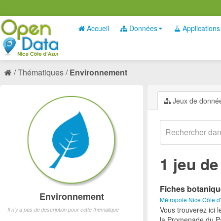
Accueil
Données
Applications
Thématiques
Environnement
Jeux de donné
1 jeu d
Fiches botaniq
Environnement
Métropole Nice Côte d
Vous trouverez ici 
Il n'y a pas de description pour cette thématique
la Promenade du Pa