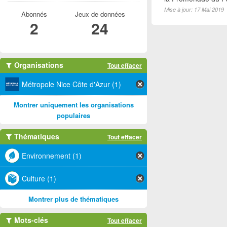
Mise à jour: 17 Mai 2019
Abonnés
Jeux de données
2
24
Organisations
Tout effacer
Métropole Nice Côte d'Azur (1)
Montrer uniquement les organisations
populaires
Thématiques
Tout effacer
Environnement (1)
Culture (1)
Montrer plus de thématiques
Mots-clés
Tout effacer