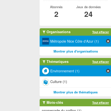
Abonnés
Jeux de données
2
24
Organisations
Tout effacer
Métropole Nice Côte d'Azur (1)
Montrer plus d'organisations
Thématiques
Tout effacer
Environnement (1)
Culture (1)
Montrer plus de thématiques
Mots-clés
Tout effacer
promenade du paillon (1)