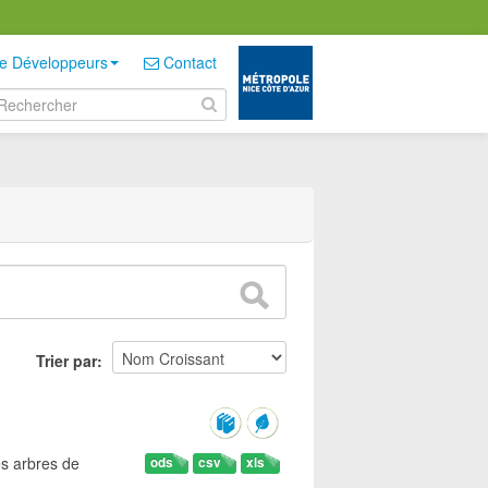
e Développeurs
Contact
Trier par
es arbres de
ods
csv
xls