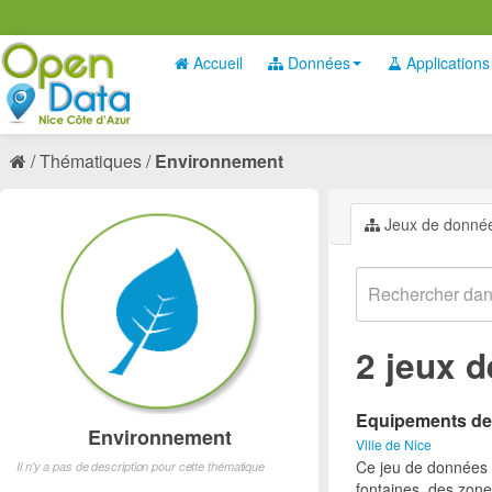
Accueil
Données
Applications
Thématiques
Environnement
Jeux de donné
2 jeux 
Equipements des 
Environnement
Ville de Nice
Ce jeu de données p
Il n'y a pas de description pour cette thématique
fontaines, des zone