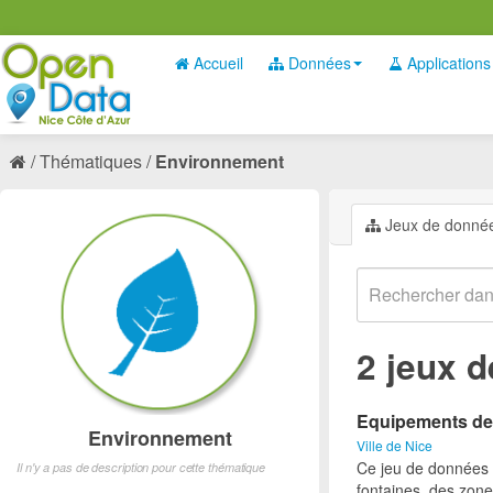
Accueil
Données
Applications
Thématiques
Environnement
Jeux de donné
2 jeux 
Equipements des 
Environnement
Ville de Nice
Ce jeu de données p
Il n'y a pas de description pour cette thématique
fontaines, des zone