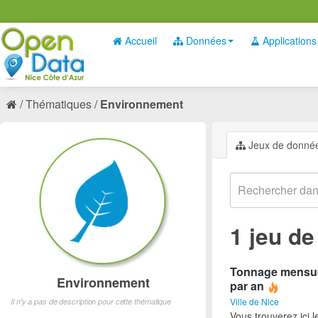
Accueil
Données
Applications
Thématiques
Environnement
Jeux de donné
1 jeu d
Tonnage mensuel
Environnement
par an
Ville de Nice
Il n'y a pas de description pour cette thématique
Vous trouverez ici 