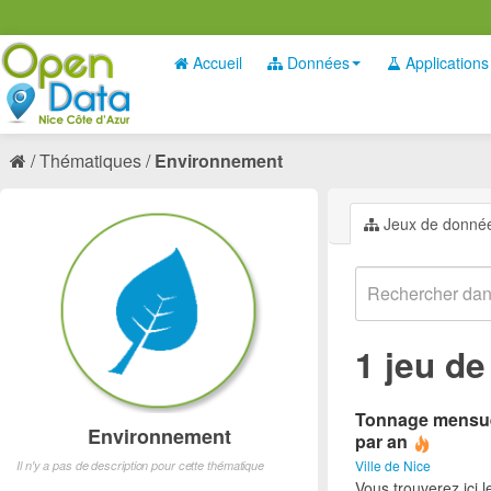
Accueil
Données
Applications
Thématiques
Environnement
Jeux de donné
1 jeu d
Tonnage mensuel
Environnement
par an
Ville de Nice
Il n'y a pas de description pour cette thématique
Vous trouverez ici 