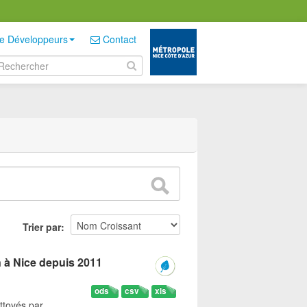
e Développeurs
Contact
Trier par
n à Nice depuis 2011
ods
csv
xls
ttoyés par