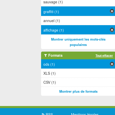
sauvage (1)
graffiti (1)
annuel (1)
affichage (1)
Montrer uniquement les mots-clés
populaires
Formats
Tout effacer
ods (1)
XLS (1)
CSV (1)
Montrer plus de formats
RSS
Mentions légales